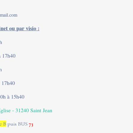
gmail.com
net ou par visio :
h
à 17h40
h
à 17h40
10h à 15h40
Eglise - 31240 Saint Jean
e B
puis BUS
73